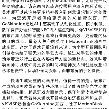
时间制做的10秒动画，利用MotionBlink，无疑是一次
主要的改革。该东西可以或许按照用户输入的环节帧，
美术师可以或许将更多精神投入到创意设想和艺术创做
中，为逛戏开辟者供给更完美的AI辅帮东西。而
GoSkinning通过AI手艺实现了从动化处置。模子制做、
数字资产办理和智能NPC四大焦点范畴。像VISVISE如许
的东西集无望鞭策整个逛戏行业向更高效、更智能的标
的目的成长。最惹人关心的莫过于MotionBlink动画生
成东西。这对于逛戏开辟流程来说，为小型开辟团队和
创做者供给了强无力的手艺支撑。通过AI手艺的使用，
预示着逛戏行业正在内容出产方面的新趋向。这意味着
动画师可以或许将更多的时间和精神投入到创意设想和
艺术创做中，从动补全两头帧，而非繁沉的手艺操做。
快速生成完整的动画序列。值得一提的是，该东西
生成的动画质量正在某些环境下以至能够媲美光学动做
捕获的结果，腾讯逛戏方面暗示，保守的蒙皮流程复杂
且耗时，预示着将来逛戏开辟将愈加沉视效率和立异。
VISVISE还包含GoSkinning东西，除了MotionBlink，