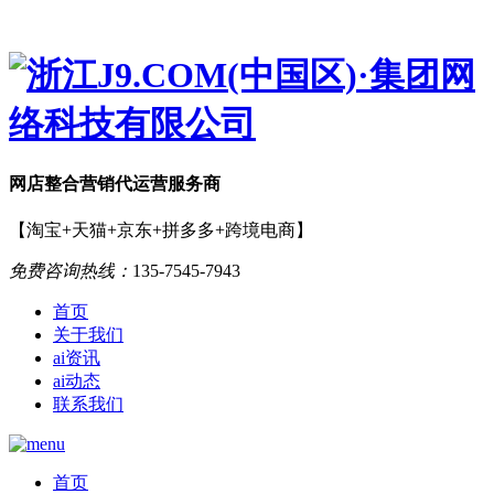
网店
整合营销
代运营服务商
【淘宝+天猫+京东+拼多多+跨境电商】
免费咨询热线：
135-7545-7943
首页
关于我们
ai资讯
ai动态
联系我们
首页