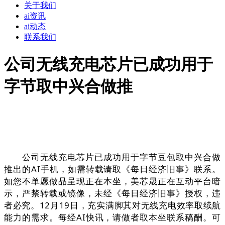
关于我们
ai资讯
ai动态
联系我们
公司无线充电芯片已成功用于
字节取中兴合做推
公司无线充电芯片已成功用于字节豆包取中兴合做
推出的AI手机，如需转载请取《每日经济旧事》联系。
如您不单愿做品呈现正在本坐，美芯晟正在互动平台暗
示，严禁转载或镜像，未经《每日经济旧事》授权，违
者必究。12月19日，充实满脚其对无线充电效率取续航
能力的需求。每经AI快讯，请做者取本坐联系稿酬。可