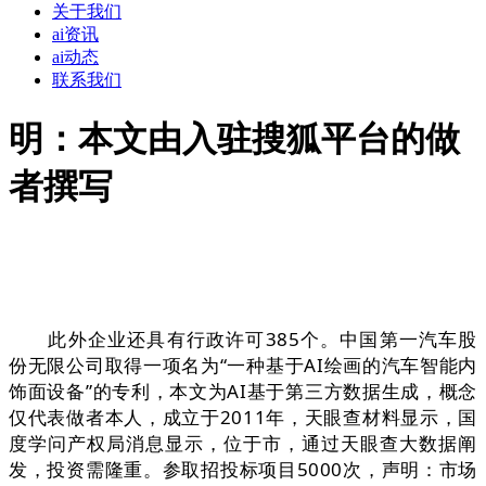
关于我们
ai资讯
ai动态
联系我们
明：本文由入驻搜狐平台的做
者撰写
此外企业还具有行政许可385个。中国第一汽车股
份无限公司取得一项名为“一种基于AI绘画的汽车智能内
饰面设备”的专利，本文为AI基于第三方数据生成，概念
仅代表做者本人，成立于2011年，天眼查材料显示，国
度学问产权局消息显示，位于市，通过天眼查大数据阐
发，投资需隆重。参取招投标项目5000次，声明：市场