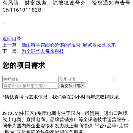
有风险，财富线条，除搜狐账号外，授权通知布告号
CN116101182B！
。
返回目录
上一篇：
佛山科学馆细心筹谋的“技秀”展览自揭幕以来
下一篇：
为全球华人带来科技
您的项目需求
*请认真填写需求信息，我们会在24小时内与您取得联系。
J9.COM(中国区)·集团电商专注于国内一般贸易、进出口跨境
线上电商、直播电商、品牌营销推广等全渠道技术运营服务，
同步为国内外企业嫁接和发力线上电商提供“平台+品牌+店铺
+账号”立体矩阵的科学布局和运营服务。