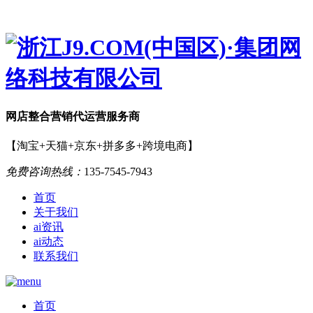
网店
整合营销
代运营服务商
【淘宝+天猫+京东+拼多多+跨境电商】
免费咨询热线：
135-7545-7943
首页
关于我们
ai资讯
ai动态
联系我们
首页