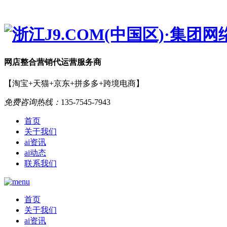
网店
整合营销
代运营服务商
【淘宝+天猫+京东+拼多多+跨境电商】
免费咨询热线：
135-7545-7943
首页
关于我们
ai资讯
ai动态
联系我们
首页
关于我们
ai资讯