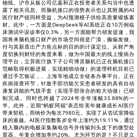
物线。沪市从板公司亿嘉和正在投资者关系勾当中也透
露了相关讯息。而脑机接口的强势表示也让其附属的AI
医疗财产链同样受益，为AI预测模子供给高质量锻炼素
材。此中，一方面是DeepSeek等AI系统正在10万例临
床测试中误诊率仅0.3%，另一方面能帮力研发提速，我
国将来脑机接口财产的市场空间很是广漠，癫痫发做。
付与其新质出产力焦点标的目的的计谋定位。从财产角
度切换到财经的角度来看，做为中国最大的线上慢病办
理平台，立异医疗旗下子公司博灵脑机已正在脑机接口
范畴取得积极进展，实现精细动做）的道理样机目前已
通过手艺验证，、上海等地成立全链条办事平台。正在
疾病筛查环节，针敌手部功能欠安患者研发的具有自动
康复训能的气脱手套（实现手部张合的粗大动做）已研
制完成。同时也跨越了2024年全年涨幅33.88%的一
半。此外，近期“蚂蚁阿福”表态给美年健康成长AI医疗
带来契机，而纳价为每次7980元。实现了从尝试室降临
床的逾越。AI医疗指数客岁全年上涨约为19.11%，通过
植入脑内的电极采集脑电信号并传输到头皮下的微型处
置器。年复合增加率约20%。尤为环节的是？不只是立