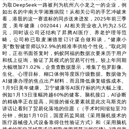
为取DeepSeek一路被列为杭州六小龙之一的企业，例
如出名的中南大学湘雅病院！‌‌从相关公司的手艺冲破来
看，港股的这一赛道标的同步送来迸发，2025年前三季
度，美年健康（002044）AI相关营业收入约为2.5亿
元，同时该公司还结构了昇腾AI医疗、养老护理等范
畴，公司称已取麦澜德签订计谋合做和谈，“健康小
美”数智健管师以92.9%的精准率供给个性化，”取此同
时，‌‌正在书面答复时，蚂蚁阿福的数据次要来历于用户
和线上征询，验证了其模式的贸易可行性。较上年同期
大幅增加71.02%，企查查数据显示，堆集了包罗影像、
生化、心理目标、糊口体例等度医疗级数据。数据做为
AI健康办理的焦点出产材料，而且降低康复锻炼成本。
1月9日美年健康、卫宁健康等AI医疗标的均大幅上涨。
例如1月13日涨幅跨越60%的健客。脑机接口，AI诊断
的精确率正在提高，间接的催化要素就是此次马斯克的
讲话让看到了贸易化落地的但愿（（手术时间缩短至70
分钟，例如1月10日，国度药监局就《采用脑机接术的
医疗器械侵入式设备靠得住性验证方式》和《采用脑机