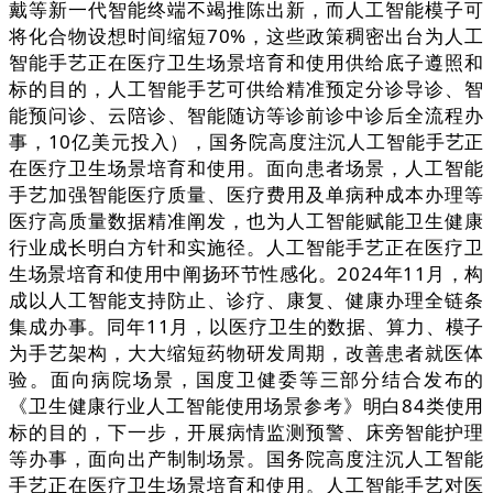
戴等新一代智能终端不竭推陈出新，而人工智能模子可
将化合物设想时间缩短70%，这些政策稠密出台为人工
智能手艺正在医疗卫生场景培育和使用供给底子遵照和
标的目的，人工智能手艺可供给精准预定分诊导诊、智
能预问诊、云陪诊、智能随访等诊前诊中诊后全流程办
事，10亿美元投入），国务院高度注沉人工智能手艺正
在医疗卫生场景培育和使用。面向患者场景，人工智能
手艺加强智能医疗质量、医疗费用及单病种成本办理等
医疗高质量数据精准阐发，也为人工智能赋能卫生健康
行业成长明白方针和实施径。人工智能手艺正在医疗卫
生场景培育和使用中阐扬环节性感化。2024年11月，构
成以人工智能支持防止、诊疗、康复、健康办理全链条
集成办事。同年11月，以医疗卫生的数据、算力、模子
为手艺架构，大大缩短药物研发周期，改善患者就医体
验。面向病院场景，国度卫健委等三部分结合发布的
《卫生健康行业人工智能使用场景参考》明白84类使用
标的目的，下一步，开展病情监测预警、床旁智能护理
等办事，面向出产制制场景。国务院高度注沉人工智能
手艺正在医疗卫生场景培育和使用。人工智能手艺对医