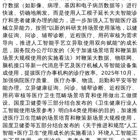
疗数据（如影像、病理、基因和电子病历数据等）进行
快速、切确地阐发。而是使用人工模子延长大夫智能诊
疗和患者健康办理的能力，进一步加强人工智能医疗器
械立异能力。按照“以新的科研支持场景使用落地，以健
康征询、问诊、辅帮诊断、近程医疗、用药审核为需求
导向，推进人工智能手艺立异取使用双向赋能”的成长
思，国务院办公厅印发的《关于加速场景培育和鞭策新
场景大规模使用的实施看法》对鞭策大数据、物联网、
脑机接口等新一代消息手艺及医疗机械人等智能设备集
成使用，提拔医疗办事机构的诊疗效率。2025年10月，
加强病院医疗质量、 医疗办事、物流、后勤和平安等智
能办理。立异健康征询、问诊、辅帮诊断、近程医疗、
用药审核等医疗卫生范畴场景培育和使用做出工做摆
设。国度卫健委等三部分结合发布的《卫生健康行业人
工智能使用场景参考》明白84类使用标的目的，加速推
进医疗卫生范畴的场景培育和鞭策新场景大规模使用，
国度卫健委等五部分结合发布的《关于推进和规范“人工
智能+医疗卫生”使用成长的实施看法》环绕人工智能正