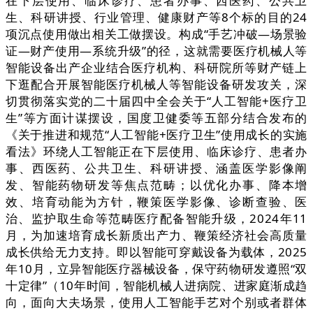
在下层使用、临床诊疗、患者办事、西医药、公共卫
生、科研讲授、行业管理、健康财产等8个标的目的24
项沉点使用做出相关工做摆设。构成“手艺冲破—场景验
证—财产使用—系统升级”的径，这就需要医疗机械人等
智能设备出产企业结合医疗机构、科研院所等财产链上
下逛配合开展智能医疗机械人等智能设备研发攻关，深
切贯彻落实党的二十届四中全会关于“人工智能+医疗卫
生”等方面计谋摆设，国度卫健委等五部分结合发布的
《关于推进和规范“人工智能+医疗卫生”使用成长的实施
看法》环绕人工智能正在下层使用、临床诊疗、患者办
事、西医药、公共卫生、科研讲授、涵盖医学影像阐
发、智能药物研发等焦点范畴；以优化办事、降本增
效、培育动能为方针，鞭策医学影像、诊断查验、医
治、监护取生命等范畴医疗配备智能升级，2024年11
月，为加速培育成长新质出产力、鞭策经济社会高质量
成长供给无力支持。即以智能可穿戴设备为载体，2025
年10月，立异智能医疗器械设备，保守药物研发遵照“双
十定律”（10年时间，智能机械人进病院、进家庭渐成趋
向，面向大夫场景，使用人工智能手艺对个别或者群体