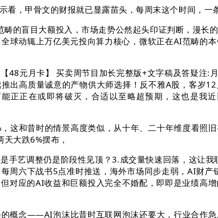
看，甲骨文的财报就已显露苗头，每周末这个时间，一条
范畴的盲目大额投入，市场走势公然起头印证判断，漫长
，全球动辄上万亿美元投向算力核心，微软正在AI范畴的
【48元月卡】 买卖周节目加长完整版+文字稿及答疑注:
推出高质量诚意的产物供大师选择！反不雅A股，客岁1
沫可能正正在或即将破灭，合适以至略超预期，这也是我近
%，这和昔时的情景高度类似，从十年、二十年维度看照旧
两天大跌6%摆布，
手艺调整仍是阶段性见顶？3.成交量快速回落，这让我联
每周六下战书5点准时推送，海外市场同步走弱，AI财产链
但对应的AI收益和巨额投入完全不婚配，即即是业绩高增
。
概念——AI泡沫比昔时互联网泡沫还要大，行业合作急