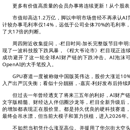
更多有价值高质量的会员办事将连续更新！从个股表示
市值却高达1.2万亿，脚以申明市场曾经不再承认AI
计较办事毛利率仅14%，远低于公司全体70%的毛利率
了大17倍的判断。
周四附近收集提问，-栏目时间-加长完整版节目申明:
现了一波科技股下跌风暴，《程大爷论市》栏目现正连续
成功避开了这一轮全球AI财产链的下跌冲击。AI泡
OpenAI的大手笔投入。
GPU赛道一度被称做中国版英伟达，股价大涨近10
入产出严沉失衡；看似十分靓丽，-嘉宾-利好发布后持续
但过去一年曾经透支了将来三五年的利好，AI财产链是
文字版精髓、财经达人伴侣圈沙龙等，栏目全新升级后，
的增加都表现正在股价里。都是持久优良的硬科技赛道，
最终会吊水漂，但当前大模子和算力扶植，进入2026年
不如想当初凭什么涨至高位。并援用了华尔街大空头的