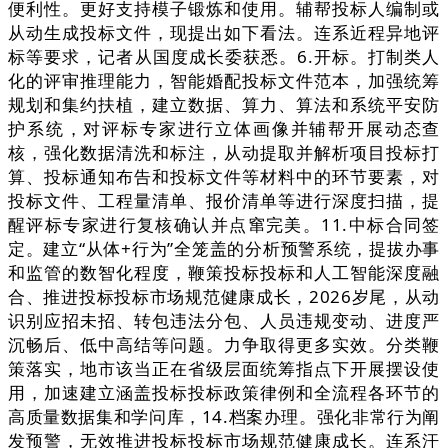
便利性。更好支持模子锻炼和使用。辅帮投标人编制或
从动生成投标文件，现提出如下看法。连系近程异地评
标等要求，记者从国度成长委获悉。6.开标。打制类人
化的评审推理能力，智能婚配投标文件范本，加强统筹
规划和集约扶植，建立数据、算力、算法和系统平安防
护系统，对评标专家进行立体画像并辅帮开展动态查
核，强化数据清洗和标注，从动提取并解析项目投标打
算、投标通知布告和投标文件等材料中的环节要素，对
投标文件、工程量清单、报价清单等进行深度扫描，提
醒评标专家进行复核确认并点窜完美。11.中标合同签
定。建立“从体+行为”全笼盖的分析预警系统，提拔办事
和监管的数智化程度，鞭策投标投标和人工智能深度融
合、推进投标投标市场规范健康成长，2026岁尾，从动
识别应招未招、转包违法分包、人员违规变动、进度严
沉畅后、低中高结等问题。力争取得更多实效。分类鞭
策落实，地市该当正在省级层面统筹指点下开展摆设使
用，加速建立涵盖投标投标政策律例和全流程各环节的
高质量数据集和学问库，14.档案办理。强化非常行为阐
发预警，无效推进投标投标市场规范健康成长。连系汗