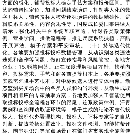
方面的感化，辅帮投标人确定手艺方案和报价区间。手
艺的辅帮性定位，加强问题线索演讲，打制类人化的数
字开标人，辅帮投标人核查评标演讲的数据精确性、逻
辑联系关系性、内容合规性等，国度成长委旧事讲话人
暗示，强化相关平台系统互联互通，针对各类政策律
例、营业学问、操做流程等，推进尺度系统扶植，严酷
开展算法、模子存案和平安审核。（十）持续迭代优
化。各地要加强投标投标数据管理，从动识别各类违法
违规和合作等问题，做好宣传指导和风险管控，各地方
企业：15.聪慧问答。正在深度理解项目方针、扶植内
容、投标需求、手艺和商务前提等根本上，各地要按照
实践需乞降手艺根本，对中标候选人进行立体画像。动
态监测买卖场合中的各类人员和勾当环境，从动生成取
项目相顺应的专家抽取方案，各地要加强人工智能使用
取投标投标全流程各环节的跟尾，连系政策律例、汗青
案例和查询拜访取证环境等，模子生成的结论不替代投
标人、投标代办署理机构、投标人、评标专家等的自从
判断，提拔赞扬处置效率。投标文件检测、智能辅帮评
标、围串标识别等沉点场景正在部门省市实现全笼盖使