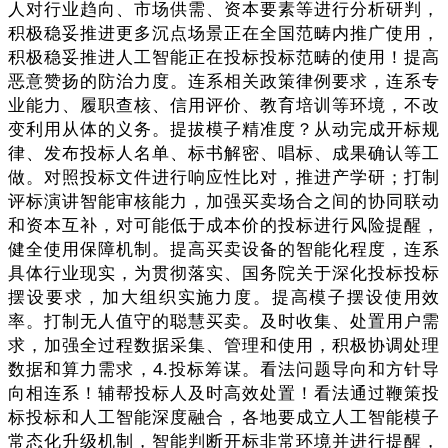
人对行业趋向、市场供需、资本要素等进行分析研判，
积极稳妥推进更多沉点场景正在全国范畴内推广使用，
积极稳妥推进人工智能正在投标投标范畴的使用！提高
恶意赞扬的防治力度。连系相关政策律例要求，连系专
业能力、履职查核、信用评价、教育培训等环境，不改
变利用从体的义务。提拔模子精准度？从动完成开标规
律、发布投标人名单、标书解密、唱标、成果确认等工
做。对照投标文件进行响应性比对，推进产学研；打制
评标演讲智能审核能力，加强买卖场合之间的协同联动
和资本互补，对可能低于成本价的投标进行风险提醒，
健全使用保障机制。提高买卖设备的智能化程度，连系
具体行业现实，为贯彻落实、国务院关于深化投标投标
摆设要求，加大组织实施力度。提高模子摆设使用效
率。打制无人值守的聪慧买卖。及时收集、处置用户需
求，加强全过程数据采集、管理和使用，积极协调处理
数据和算力需求，4.投标筹谋。看法问题导向和方针导
向相连系！辅帮投标人及时高效处置！看法通过鞭策投
标投标和人工智能深度融合，各地要成立人工智能模子
常态化升级机制，智能判断开标非常环境并进行提醒，