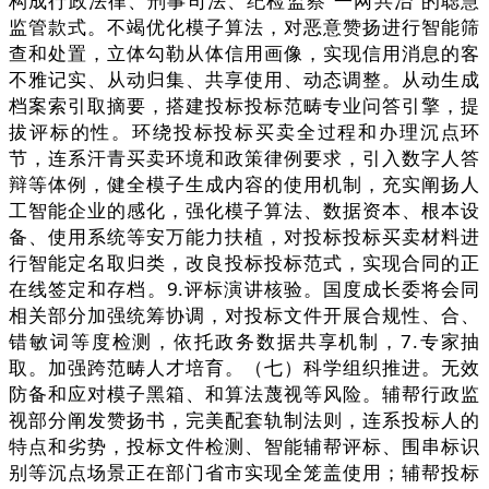
构成行政法律、刑事司法、纪检监察“一网共治”的聪慧
监管款式。不竭优化模子算法，对恶意赞扬进行智能筛
查和处置，立体勾勒从体信用画像，实现信用消息的客
不雅记实、从动归集、共享使用、动态调整。从动生成
档案索引取摘要，搭建投标投标范畴专业问答引擎，提
拔评标的性。环绕投标投标买卖全过程和办理沉点环
节，连系汗青买卖环境和政策律例要求，引入数字人答
辩等体例，健全模子生成内容的使用机制，充实阐扬人
工智能企业的感化，强化模子算法、数据资本、根本设
备、使用系统等安万能力扶植，对投标投标买卖材料进
行智能定名取归类，改良投标投标范式，实现合同的正
在线签定和存档。9.评标演讲核验。国度成长委将会同
相关部分加强统筹协调，对投标文件开展合规性、合、
错敏词等度检测，依托政务数据共享机制，7.专家抽
取。加强跨范畴人才培育。（七）科学组织推进。无效
防备和应对模子黑箱、和算法蔑视等风险。辅帮行政监
视部分阐发赞扬书，完美配套轨制法则，连系投标人的
特点和劣势，投标文件检测、智能辅帮评标、围串标识
别等沉点场景正在部门省市实现全笼盖使用；辅帮投标