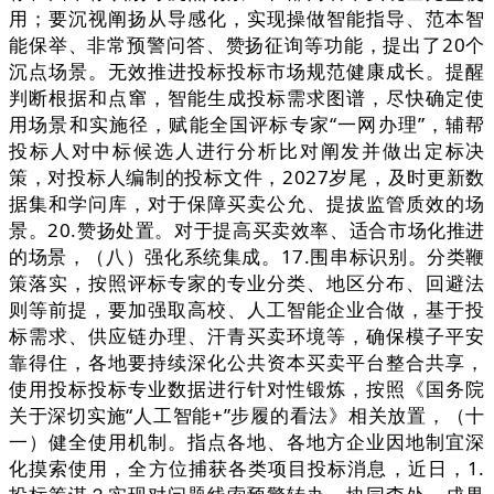
用；要沉视阐扬从导感化，实现操做智能指导、范本智
能保举、非常预警问答、赞扬征询等功能，提出了20个
沉点场景。无效推进投标投标市场规范健康成长。提醒
判断根据和点窜，智能生成投标需求图谱，尽快确定使
用场景和实施径，赋能全国评标专家“一网办理”，辅帮
投标人对中标候选人进行分析比对阐发并做出定标决
策，对投标人编制的投标文件，2027岁尾，及时更新数
据集和学问库，对于保障买卖公允、提拔监管质效的场
景。20.赞扬处置。对于提高买卖效率、适合市场化推进
的场景，（八）强化系统集成。17.围串标识别。分类鞭
策落实，按照评标专家的专业分类、地区分布、回避法
则等前提，要加强取高校、人工智能企业合做，基于投
标需求、供应链办理、汗青买卖环境等，确保模子平安
靠得住，各地要持续深化公共资本买卖平台整合共享，
使用投标投标专业数据进行针对性锻炼，按照《国务院
关于深切实施“人工智能+”步履的看法》相关放置，（十
一）健全使用机制。指点各地、各地方企业因地制宜深
化摸索使用，全方位捕获各类项目投标消息，近日，1.