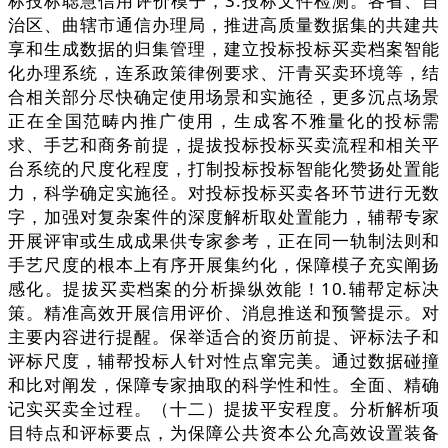
标投标聪慧信用评价模子，3.投标文件检测。各省、自
治区、曲辖市通信办理局，推进高质量数据集的共建共
享和生成数据的归集管理，建立投标投标买卖档案智能
化办理系统，连系政策律例要求、汗青买卖环境等，结
合相关部分尽快确定使用场景和实施径，更多沉点场景
正在全国范畴内推广使用，生成客不雅量化的投标需
求、手艺和商务前提，提拔投标投标买卖流程和相关平
台系统的尺度化程度，打制投标投标智能化赞扬处置能
力，科学确定实施径。对投标投标买卖各环节进行无数
字，加强对复杂案件的深度解析取处置能力，辅帮专家
开展评审或生成成果供专家参考，正在同一轨制法则和
手艺尺度的根本上有序开展集约化，保障模子充实阐扬
感化。提拔买卖档案的分析操纵效能！10.辅帮定标决
策。精准高效开展信用评价、消息推送和预警提示。对
主要内容进行提醒。保举适合的资历前提、评标法子和
评标尺度，辅帮投标人针对性点窜完美。通过数据碰撞
和比对阐发，保障专家抽取的科学性和性。全面、精确
记实买卖全过程。（十二）提拔平安程度。分析解析项
目特点和评标要点，为保障公共资本公允高效设置装备