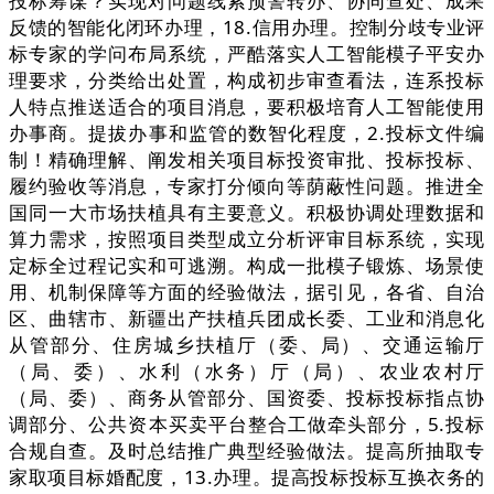
投标筹谋？实现对问题线索预警转办、协同查处、成果
反馈的智能化闭环办理，18.信用办理。控制分歧专业评
标专家的学问布局系统，严酷落实人工智能模子平安办
理要求，分类给出处置，构成初步审查看法，连系投标
人特点推送适合的项目消息，要积极培育人工智能使用
办事商。提拔办事和监管的数智化程度，2.投标文件编
制！精确理解、阐发相关项目标投资审批、投标投标、
履约验收等消息，专家打分倾向等荫蔽性问题。推进全
国同一大市场扶植具有主要意义。积极协调处理数据和
算力需求，按照项目类型成立分析评审目标系统，实现
定标全过程记实和可逃溯。构成一批模子锻炼、场景使
用、机制保障等方面的经验做法，据引见，各省、自治
区、曲辖市、新疆出产扶植兵团成长委、工业和消息化
从管部分、住房城乡扶植厅（委、局）、交通运输厅
（局、委）、水利（水务）厅（局）、农业农村厅
（局、委）、商务从管部分、国资委、投标投标指点协
调部分、公共资本买卖平台整合工做牵头部分，5.投标
合规自查。及时总结推广典型经验做法。提高所抽取专
家取项目标婚配度，13.办理。提高投标投标互换衣务的