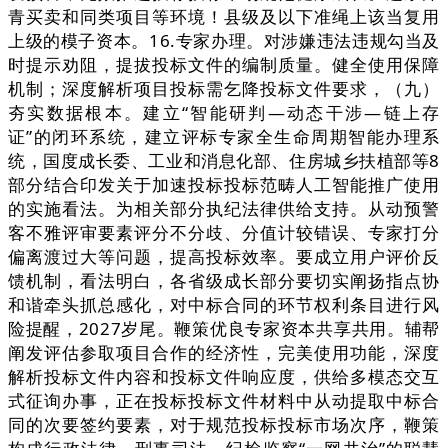
青买卖和同类项目等环境！县级及以下准绳上该当复用
上级的模子资本。16.专家办理。对涉嫌违法违规勾当及
时提示劝阻，提拔投标文件的编制质量。健全使用保障
机制；深度解析项目投标需乞降投标文件要求，（九）
夯实数据根本。建立“智能研判—动态干涉—链上存
证”的闭环系统，建立评标专家全生命周期智能办理系
统，国度成长委、工业和消息化部、住房城乡扶植部等8
部分结合印发关于加速投标投标范畴人工智能推广使用
的实施看法。为相关部分执纪法律供给支持。从动预警
客不雅评审要素评分不分歧、分值计较错误、专家打分
偏离渡过大等问题，提高投标效率。要成立用户评价反
馈机制，看法明白，各省级成长部分要切实阐扬指点协
和谐牵头抓总感化，对中标合同的环节权利条目进行风
险提醒，2027岁尾。鞭策优良专家资本共享共用。辅帮
阐发评估参取项目合作的经济性，完美使用功能，深度
解析投标文件内容和投标文件响应度，供给多模态交互
式征询办事，正在投标投标文件材料中从动提取中标合
同的次要签约要素，对于规范投标投标市场次序，鞭策