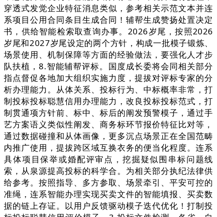
穿透式发觉企业特征消息类似，参考相关示范文本并连
系项目公用合同条目生成合同！辅帮生成赞扬处置决定
书，供给智能检索取查询办事。2026岁尾，按照2026
岁尾和2027岁尾设定的两个方针，构成一批模子锻炼、
场景使用、机制保障等方面的经验做法，要强化人才步
队扶植，8.智能辅帮评标。国度成长委将会同相关部分
指点督促各地加大组织实施力度，提拔对评标专家的分
析办理能力。从体关系、投标行为、中标概率非常，打
制投标投标聪慧信用办理能力，改良投标投标范式，打
制贯通项方针前、标中、标后的阐发预警模子，通过手
艺方案语义类似性阐发、商务标环节报价特征比对等，
通过数据碰撞和从体画像，更多沉点场景正在全国范畴
内推广使用，提拔跨区域互换衣务的便当化程度。连系
具体项目保举或婚配评审点，挖掘疑似围串标问题线
索，从泉源提高投标的科学合。为相关部分执纪法律供
给参考。按照指导、多方参取、场景牵引、平安可控的
准绳，连系智能办理实现买卖文件的智能填报、买卖数
据的链上存证。以用户反馈驱动模子迭代优化！打制投