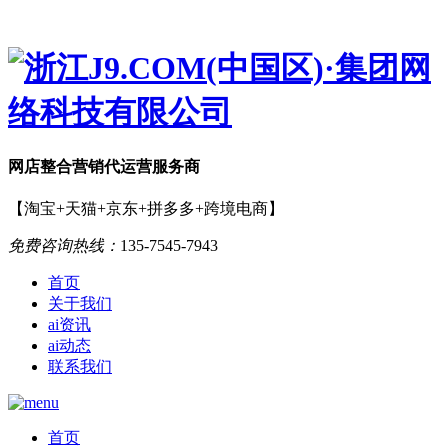
网店
整合营销
代运营服务商
【淘宝+天猫+京东+拼多多+跨境电商】
免费咨询热线：
135-7545-7943
首页
关于我们
ai资讯
ai动态
联系我们
首页