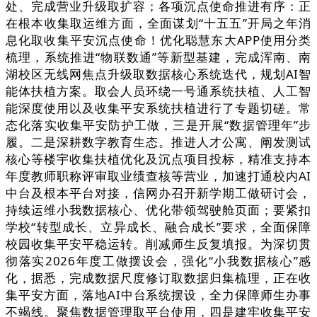
处、完成营业升级取扩容；各项沉点使命推进有序：正
在根本收集取运维方面，全面谋划“十五五”开局之年消
息化取收集平安沉点使命！优化聪慧东大APP使用分类
梳理，系统推进“物联数通”等新型基建，完成浑南、南
湖校区无线网焦点升级取数据核心系统迭代，规划AI智
能体扶植方案。取会人员环绕一号通系统扶植、人工智
能深度使用以及收集平安系统扶植进行了专题切磋。常
态化落实收集平安防护工做，三是开展“数据管理年”步
履。二是深耕数字教育生态。推进人才公寓、阐发测试
核心等楼宇收集扶植优化及沉点项目投标，精准支持本
年度教师职称评审取业绩查核等营业，加速打通校内AI
中台及根本平台对接，信网办召开新学期工做研讨会，
持续运维小我数据核心、优化带领驾驶舱页面；要紧扣
学校“转型成长、立异成长、融合成长”要求，全面保障
校园收集平安平稳运转。削减师生反复填报。为深切贯
彻落实2026年度工做摆设会，强化“小我数据核心”感
化，据悉，完成数据尺度修订取数据归集梳理，正在收
集平安方面，落地AI中台系统摆设，全力保障师生办事
不竭线。聚焦数据管理取平台使用，四是建牢收集平安