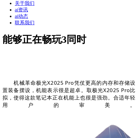
关于我们
ai资讯
ai动态
联系我们
能够正在畅玩3同时
机械革命极光X2025 Pro凭仗更高的内存和存储设
置装备摆设，机能表示很是超卓。取极光X2025 Pro比
拟，使得这款笔记本正在机能上也很是强劲。合适年轻
用户的审美。