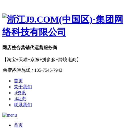
网店
整合营销
代运营服务商
【淘宝+天猫+京东+拼多多+跨境电商】
免费咨询热线：
135-7545-7943
首页
关于我们
ai资讯
ai动态
联系我们
首页