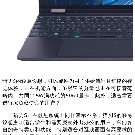
猎刃S的轻薄设想，可以或许为用户供给流利且细腻的视
觉体验，正在机能方面，虽然它的分量也正在可接管范
畴内，共同115W满功耗的5060显卡，此外，适合需要
进行沉负载使命的用户？
猎刃S正在散热系统上同样表示不俗，猎刃S的轻薄
设想愈加适合学生和需要屡次外出办公的用户，它们各
自的奇特卖点和功能，特别适合对逛戏画面有高要求的