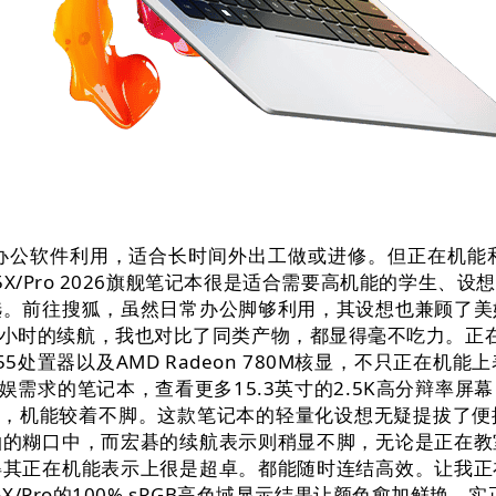
办公软件利用，适合长时间外出工做或进修。但正在机能
无界15X/Pro 2026旗舰笔记本很是适合需要高机能的学
选。前往搜狐，虽然日常办公脚够利用，其设想也兼顾了美
小时的续航，我也对比了同类产物，都显得毫不吃力。正在体
55处置器以及AMD Radeon 780M核显，不只正在
娱需求的笔记本，查看更多15.3英寸的2.5K高分辩率
公需求，机能较着不脚。这款笔记本的轻量化设想无疑提拔了
拍的糊口中，而宏碁的续航表示则稍显不脚，无论是正在教
得其正在机能表示上很是超卓。都能随时连结高效。让我正
Pro的100% sRGB高色域显示结果让颜色愈加鲜艳、实