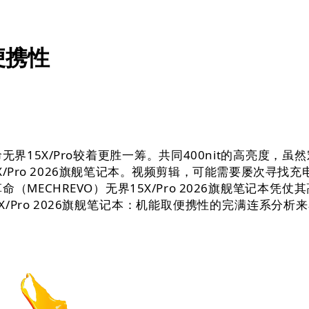
便携性
5X/Pro较着更胜一筹。共同400nit的高亮度，
5X/Pro 2026旗舰笔记本。视频剪辑，可能需要屡次寻
MECHREVO）无界15X/Pro 2026旗舰笔记本
5X/Pro 2026旗舰笔记本：机能取便携性的完满连系分