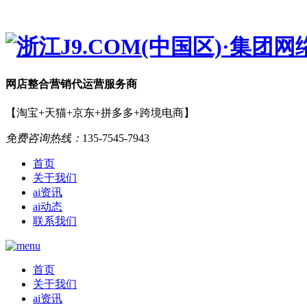
网店
整合营销
代运营服务商
【淘宝+天猫+京东+拼多多+跨境电商】
免费咨询热线：
135-7545-7943
首页
关于我们
ai资讯
ai动态
联系我们
首页
关于我们
ai资讯