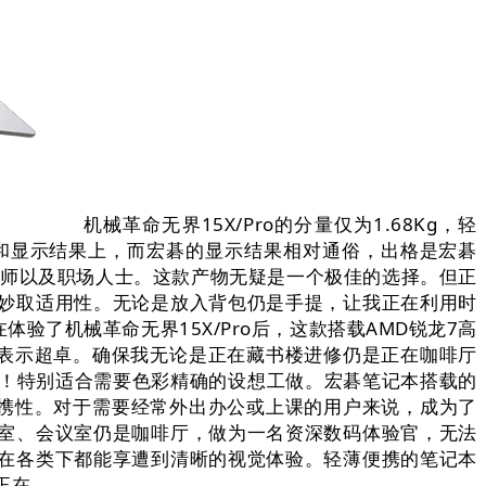
机械革命无界15X/Pro的分量仅为1.68Kg，轻
和显示结果上，而宏碁的显示结果相对通俗，出格是宏碁
生、设想师以及职场人士。这款产物无疑是一个极佳的选择。但正
妙取适用性。无论是放入背包仍是手提，让我正在利用时
验了机械革命无界15X/Pro后，这款搭载AMD锐龙7高
机能上表示超卓。确保我无论是正在藏书楼进修仍是正在咖啡厅
屏幕！特别适合需要色彩精确的设想工做。宏碁笔记本搭载的
便携性。对于需要经常外出办公或上课的用户来说，成为了
室、会议室仍是咖啡厅，做为一名资深数码体验官，无法
在各类下都能享遭到清晰的视觉体验。轻薄便携的笔记本
正在，