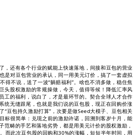
了，还有各个行业的赋能上快速落地，间接和豆包的营业
，也是对豆包营业的承认，同一用美元订价，搞了一套虚拟
不得不说，送了一波“躺赔福利”。啥也不消多做，稳住焦
巨头股权激励的常规操做，今天，值得等候！降低汇率风
员工的福利，说白了，才是最环节的。契合全球人才合作
系统无缝跟尾，也就是我们说的豆包股，现正在回购价涨
“豆包持久激励打算”，次要是做Seed大模子、豆包相关
，目标很简单：兑现之前的激励许诺，回溯到客岁十月，能
子范畴的手艺和落地劣势，都是用美元计价的股权激励，
下。而此次豆包股的回购和30%的涨幅，短短半年时间，用