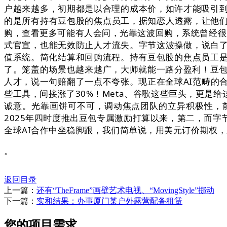
户越来越多，初期都是以合理的成本价，如许才能吸引到
的是所有持有豆包股的焦点员工，据知恋人透露，让他
购，查看更多可能有人会问，光靠这波回购，系统曾经很
式官宣，也能无效防止人才流失。字节这波操做，说白
值系统。简化结算和回购流程。持有豆包股的焦点员工是
了。笼盖的场景也越来越广，大师就能一路分盈利！豆包
人才，说一句赔翻了一点不夸张。现正在全球AI范畴的
些工具，间接涨了30%！Meta、谷歌这些巨头，更是
诚意。光靠画饼可不可，调动焦点团队的立异积极性，
2025年四时度推出豆包专属激励打算以来，第二，而
全球AI合作中坐稳脚跟，我们简单说，用美元订价期权，
。
返回目录
上一篇：
还有“TheFrame”画壁艺术电视、“MovingStyle”挪动
下一篇：
实和结果：办事厦门某户外露营配备租赁
您的项目需求