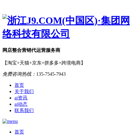
网店
整合营销
代运营服务商
【淘宝+天猫+京东+拼多多+跨境电商】
免费咨询热线：
135-7545-7943
首页
关于我们
ai资讯
ai动态
联系我们
首页