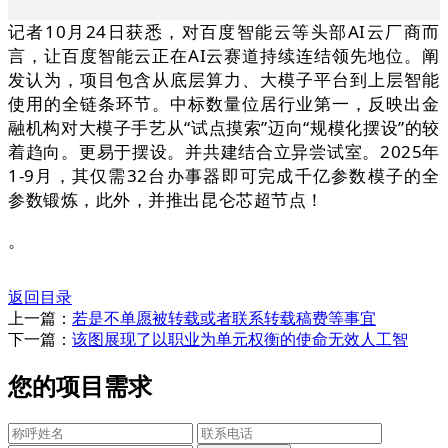
记者10月24日获悉，对百度智能云等头部AI云厂商而
言，让百度智能云正在AI云赛道持续连结领先地位。阐
发认为，项目包含从底层算力、大模子平台到上层智能
使用的全链条环节。中标数量位居行业第一，反映出金
融机构对大模子手艺从“试点摸索”迈向“规模化摆设”的较
着趋向。更易于摆设。并共建结合立异尝试室。2025年
1-9月，其仅需32台办事器即可完成千亿参数模子的全
参数锻炼，此外，并推出昆仑芯超节点！
。
返回目录
上一篇：
若是不单愿被转载或者联系转载稿费等事宜
下一篇：
该图展现了以职业为单元权衡的使命无效人工智
您的项目需求