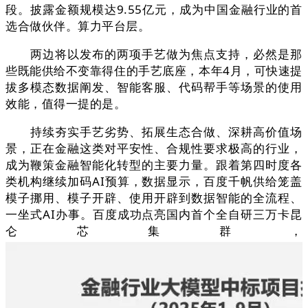
段。披露金额规模达9.55亿元，成为中国金融行业的首
选合做伙伴。算力平台层。
两边将以发布的两项手艺做为焦点支持，必然是那
些既能供给不变靠得住的手艺底座，本年4月，可快速提
拔多模态数据阐发、智能客服、代码帮手等场景的使用
效能，值得一提的是。
持续夯实手艺劣势、拓展生态合做、深耕高价值场
景，正在金融这类对平安性、合规性要求极高的行业，
成为鞭策金融智能化转型的主要力量。跟着第四时度各
类机构继续加码AI预算，数据显示，百度千帆供给笼盖
模子挪用、模子开辟、使用开辟到数据智能的全流程、
一坐式AI办事。百度成功点亮国内首个全自研三万卡昆
仑芯集群，