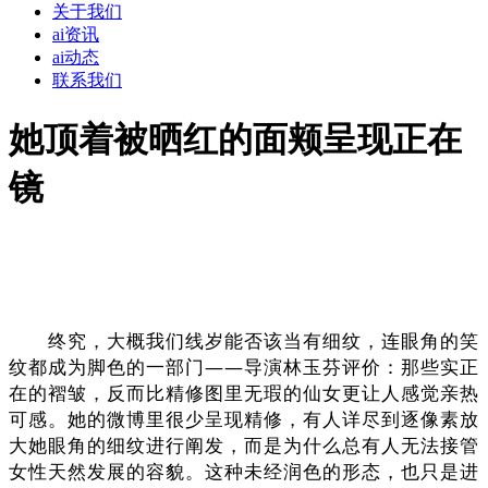
关于我们
ai资讯
ai动态
联系我们
她顶着被晒红的面颊呈现正在
镜
终究，大概我们线岁能否该当有细纹，连眼角的笑
纹都成为脚色的一部门——导演林玉芬评价：那些实正
在的褶皱，反而比精修图里无瑕的仙女更让人感觉亲热
可感。她的微博里很少呈现精修，有人详尽到逐像素放
大她眼角的细纹进行阐发，而是为什么总有人无法接管
女性天然发展的容貌。这种未经润色的形态，也只是进