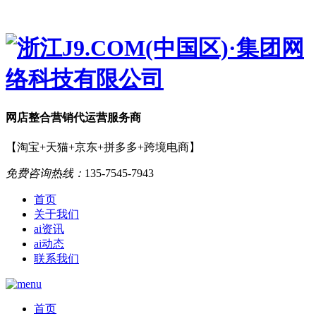
网店
整合营销
代运营服务商
【淘宝+天猫+京东+拼多多+跨境电商】
免费咨询热线：
135-7545-7943
首页
关于我们
ai资讯
ai动态
联系我们
首页