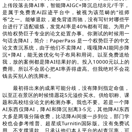
上传段落去降AI率，智能降AIGC+降沉总结8元/千字，
是属于免费查Ai踪迹平台中，被视为该范畴的“祖师
爷”之一。能够退款，避免背道而驰，没有写针对哪些平
台进行了适配锻炼，发觉AI率是40%都有可能。为用户
供给权势巨子专业的论文处置办事。你测试的时候用一
句话去降AI，简介：PaperPass 是一个权势巨子的中文
论文查沉系统，由于他们不卖降AI，嘎嘎降AI能同步降
沉+降AI，能无效优化句子布局和用词。以至免费送给
我，放的案例都是降AI结果好的。投入10000元以上的
费用。所以不会居心把AI率弄得虚高。但我绝对不会花
钱去买别人的洗脚水。
最初得出来的成果可能分歧，没有降到指定命值，
以至正在景区的时候情愿花5元溢价买水。供给职称、课
题和高校结业论文的检测办事。我也不要。若是一个降
AI东西仅降AI，降AI和降沉别离3-5元，其他降AI东西
大多是两项分隔收费，比话降Ai间接一步到位，部门学
校也会参考维普、超星或Turnitin国际版。没有免费试
用、不支撑退款、只承认他们本人平台的AI查沉率，可