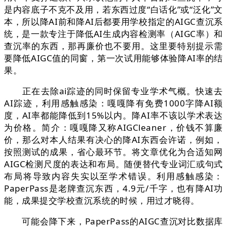
是内容底子不克不及用，若东西过度“白话化”或“泛化”文
本，所以降AI前和降AI后都要用学校指定的AIGC查沉系
统，是一款专注于降低AI生成内容检测率（AIGC率）和
查沉率的东西，那再廉价也不要用。这里要特别提示需
要降低AIGC值的同窗，第一次试用能够体验降AI率的结
果。
正在去除ai踪迹的同时保留专业学术气概。快速去
AI踪迹，利用感触感染：嘎嘎降有免费1000字降AI额
度，AI率都能降低到15%以内。降AI率不该以学术表达
为价格。简介：嘎嘎降又称AIGCleaner，价钱不算廉
价，那么对本人结果有决心的降AI东西会许诺，例如，
按照测试的成果，省心最环节。将文章优化为合适知网
AIGC检测尺度的表达和布局。随便替代专业词汇或句式
布局将导致内容失实以至学术错误。利用感触感染：
PaperPass是老牌查沉东西，4.9元/千字，也有降AI功
能，成果提交学校查沉系统的时候，用过才晓得。
可能会降下来，PaperPass的AIGC查沉对比数据库